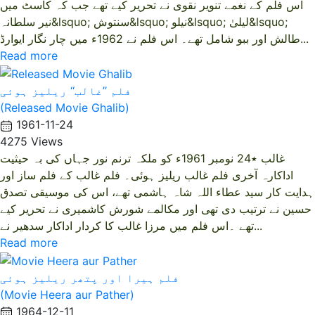
اس فلم کے نغمے تنویر نقوی نے تحریر کیے تھے جب کہ کاسٹ میں
نیر سلطانہ&lsquo; سنتوش&lsquo; نیلو&lsquo; لیلیٰ&lsquo;
طالش اور ببو شامل تھے۔ اس فلم نے 1962ء میں چار نگار ایوارڈ...
Read more
فلم ’’غالب‘‘ ریلیز ہوئی
(Released Movie Ghalib)
1961-11-24
4275 Views
غالب ٭24 نومبر 1961ء کو ملکہ ترنم نور جہاں کی بہ حیثیت
اداکارہ آخری فلم غالب ریلیز ہوئی۔ فلم غالب کے فلم ساز اور
ہدایت کار سید عطاء اللہ شاہ ہاشمی تھے، اس کی موسیقی تصدق
حسین نے ترتیب دی تھی اور مکالمے شورش کاشمیری نے تحریر کیے
تھے ۔اس فلم میں مرزا غالب کا کردار اداکار سدھیر نے...
Read more
فلم ہیرا اور پتھر ریلیز ہوئی
(Movie Heera aur Pather)
1964-12-11