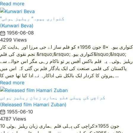
Read more
’’کنواری بیوہ‘‘ ریلیز ہوئی
(Kunwari Beva)
1956-06-08
4299 Views
کنواری بیوہ ٭8 جون 1956ء کو فلم ساز اے جی مرزا اور ہدایت کار
نجم نقوی کی فلم &rsquo;&rsquo;کنواری بیوہ&lsquo;&lsquo;
ریلیز ہوئی۔ یہ فلم باکس آفس پر تو ناکام رہی مگر اس حوالے سے
پاکستان کی فلمی صنعت کی ایک یادگار فلم بن گئی کہ اس میں
ہیروئن کا کردار ایک بالکل نئی اداکارہ نے ادا کیا تھا جس کا...
Read more
کراچی کی پہلی فلم ہماری زبان ریلیز ہوئی
(Released film Hamari Zuban)
1955-06-10
4787 Views
10 جون 1955ء:کراچی کی پہلی فلم ہماری زبان ریلیز ہوئی
٭10جون1955ء کو کراچی میں بننے والی پہلی فلم ہماری زبان