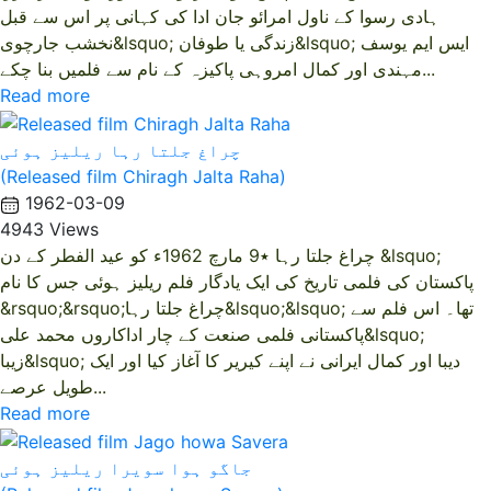
ہادی رسوا کے ناول امرائو جان ادا کی کہانی پر اس سے قبل
نخشب جارچوی&lsquo; زندگی یا طوفان&lsquo; ایس ایم یوسف
مہندی اور کمال امروہی پاکیزہ کے نام سے فلمیں بنا چکے...
Read more
چراغ جلتا رہا ریلیز ہوئی
(Released film Chiragh Jalta Raha)
1962-03-09
4943 Views
چراغ جلتا رہا ٭9 مارچ 1962ء کو عید الفطر کے دن &lsquo;
پاکستان کی فلمی تاریخ کی ایک یادگار فلم ریلیز ہوئی جس کا نام
&rsquo;&rsquo;چراغ جلتا رہا&lsquo;&lsquo; تھا۔ اس فلم سے
پاکستانی فلمی صنعت کے چار اداکاروں محمد علی&lsquo;
زیبا&lsquo; دیبا اور کمال ایرانی نے اپنے کیریر کا آغاز کیا اور ایک
طویل عرصے...
Read more
جاگو ہوا سویرا ریلیز ہوئی