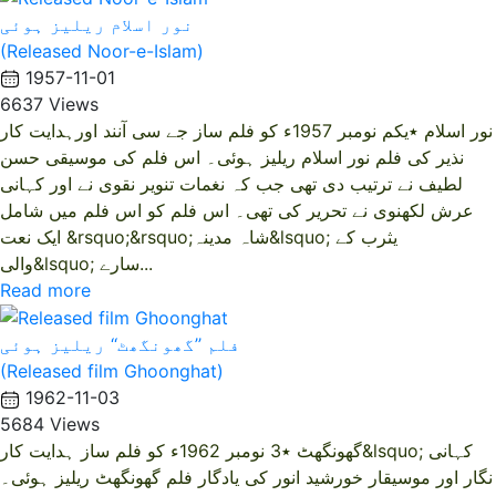
نور اسلام ریلیز ہوئی
(Released Noor-e-Islam)
1957-11-01
6637 Views
نور اسلام ٭یکم نومبر 1957ء کو فلم ساز جے سی آنند اورہدایت کار
نذیر کی فلم نور اسلام ریلیز ہوئی۔ اس فلم کی موسیقی حسن
لطیف نے ترتیب دی تھی جب کہ نغمات تنویر نقوی نے اور کہانی
عرش لکھنوی نے تحریر کی تھی۔ اس فلم کو اس فلم میں شامل
ایک نعت &rsquo;&rsquo;شاہ مدینہ&lsquo; یثرب کے
والی&lsquo; سارے...
Read more
فلم ’’گھونگھٹ‘‘ ریلیز ہوئی
(Released film Ghoonghat)
1962-11-03
5684 Views
گھونگھٹ ٭3 نومبر 1962ء کو فلم ساز ہدایت کار&lsquo; کہانی
نگار اور موسیقار خورشید انور کی یادگار فلم گھونگھٹ ریلیز ہوئی۔