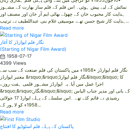
نمائش کے لیے پیش ہوئی۔ اس فلم کے فلم ساز بھارت کے مشہور
ہدایت کار محبوب خان کے چھوٹے بھائی ایم آر خان اور مصنف اور
ہدایت کار شیخ حسن تھے، موسیقی غلام بنی عبداللطیف نے ترتیب...
Read more
نگار فلم ایوارڈز کا آغاز
(Starting of Nigar Film Award)
1958-07-17
4399 Views
نگار فلم ایوارڈز ٭1958ء میں پاکستان کی فلم صنعت کے سب سے
معتبر ایوارڈز &rsquo;&rsquo;نگار فلم ایوارڈ&lsquo;&lsquo; کا
اجرا عمل میں آیا۔یہ ایوارڈز مشہور فلمی ہفت روزے
&rsquo;&rsquo;نگار&lsquo;&lsquo; کے بانی اور مدیر جناب الیاس
رشیدی نے قائم کئے تھے ۔اس سلسلے کے پہلے ایوارڈ 17 جولائی
1958ء کو لاہور کے...
Read more
پاکستان کے پہلے فلم اسٹوڈیو کا افتتاح