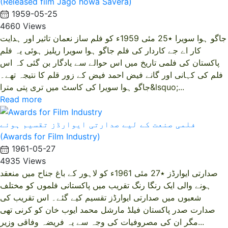
(Released film Jago howa Savera)
1959-05-25
4660 Views
جاگو ہوا سویرا ٭25 مئی 1959ء کو فلم ساز نعمان تاثیر اور ہدایت
کار اے جے کاردار کی فلم جاگو ہوا سویرا ریلیز ہوئی یہ فلم
پاکستان کی فلمی تاریخ میں اس حوالے سے یادگار بن گئی کہ اس
فلم کی کہانی اور گانے فیض احمد فیض کے زور قلم کا نتیجہ تھے۔
جاگو ہوا سویرا کی کاسٹ میں تری پتی مترا&lsquo;...
Read more
فلمی صنعت کے لیے صدارتی ایوارڈز تقسیم ہوئے
(Awards for Film Industry)
1961-05-27
4935 Views
صدارتی ایوارڈز ٭27 مئی 1961ء کو لاہور کے باغ جناح میں منعقد
ہونے والی ایک رنگا رنگ تقریب میں پاکستانی فلموں کو مختلف
شعبوں میں صدارتی ایوارڈز تقسیم کیے گئے۔ اس تقریب کی
صدارت صدر پاکستان فیلڈ مارشل محمد ایوب خان کو کرنی تھی
مگر ان کی مصروفیات کی وجہ سے یہ فریضہ وفاقی وزیر...