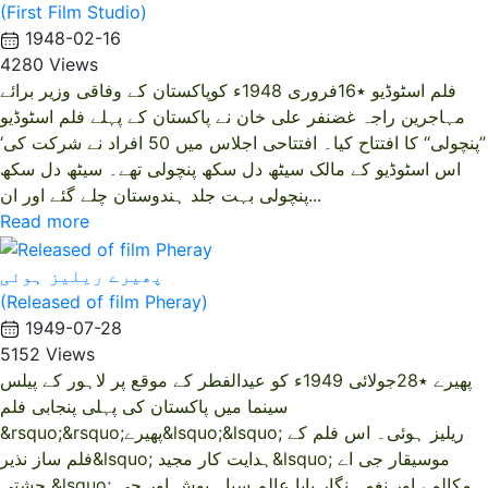
(First Film Studio)
1948-02-16
4280 Views
فلم اسٹوڈیو ٭16فروری 1948ء کوپاکستان کے وفاقی وزیر برائے
مہاجرین راجہ غضنفر علی خان نے پاکستان کے پہلے فلم اسٹوڈیو
’’پنچولی‘‘ کا افتتاح کیا۔ افتتاحی اجلاس میں 50 افراد نے شرکت کی‘
اس اسٹوڈیو کے مالک سیٹھ دل سکھ پنچولی تھے۔ سیٹھ دل سکھ
پنچولی بہت جلد ہندوستان چلے گئے اور ان...
Read more
پھیرے ریلیز ہوئی
(Released of film Pheray)
1949-07-28
5152 Views
پھیرے ٭28جولائی 1949ء کو عیدالفطر کے موقع پر لاہور کے پیلس
سینما میں پاکستان کی پہلی پنجابی فلم
&rsquo;&rsquo;پھیرے&lsquo;&lsquo; ریلیز ہوئی۔ اس فلم کے
فلم ساز نذیر&lsquo; ہدایت کار مجید&lsquo; موسیقار جی اے
چشتی &lsquo; مکالمے اور نغمہ نگار بابا عالم سیاہ پوش اور جی