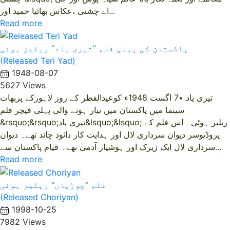
اے چشتی ،عکاس بھائیا حمید اور...
Read more
پاکستان کی پہلی فلم ’’تیری یاد‘‘ ریلیز ہوئی
(Released Teri Yad)
1948-08-07
5627 Views
تیری یاد ٭7 اگست 1948ء کوعیدالفطر کے روز لاہورکے پربھات
سینما میں پاکستان میں تیار ہونے والی پہلی فیچر فلم
&rsquo;&rsquo;تیری یاد&lsquo;&lsquo; ریلیز ہوئی۔ اس فلم کے
پروڈیوسر دیوان سرداری لال اور ہدایت کار دائود چاند تھے۔ دیوان
سرداری لال ایک زیرک اور ہوشیار آدمی تھے۔ قیام پاکستان سے...
Read more
فلم ’’چوڑیاں‘‘ ریلیز ہوئی
(Released Choriyan)
1998-10-25
7982 Views