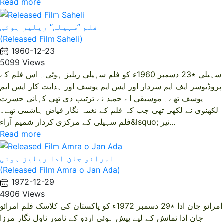
Read more
فلم ’’سہیلی‘‘ ریلیز ہوئی
(Released Film Saheli)
1960-12-23
5099 Views
سہیلی ٭23 دسمبر 1960ء کو فلم سہیلی ریلیز ہوئی۔ اس فلم کے
پروڈیوسر ایف ایم سردار اور ایس ایم یوسف اور ہدایت کار ایس ایم
یوسف تھے۔ موسیقی اے حمید نے ترتیب دی تھی کہانی حسرت
لکھنوی نے لکھی تھی جب کہ فلم کے نغمہ نگار فیاض ہاشمی تھے۔
فلم سہیلی کے مرکزی کردار شمیم آراء&lsquo; نیر...
Read more
امرائو جان ادا ریلیز ہوئی
(Released Film Amra o Jan Ada)
1972-12-29
4906 Views
امرائو جان ادا ٭29 دسمبر 1972ء کو پاکستان کی کلاسک فلم امرائو
جان ادا نمائش کے لیے پیش ہوئی اردو کے نامور ناول نگار مرزا