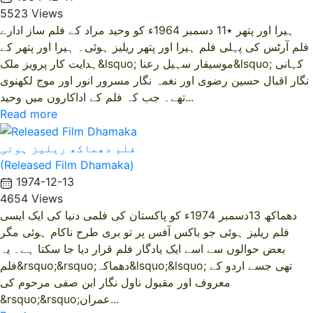
5523 Views
ہیرا اور پتھر ٭11 دسمبر 1964ء کو وحید مراد کے فلم ساز ادارے
فلم آرٹس کی پہلی فلم ہیرا اور پتھر ریلیز ہوئی۔ ہیرا اور پتھر کے
ہدایت کار پرویز ملک&lsquo; موسیقار سہیل رعنا&lsquo; کہانی
نگار اقبال حسین رضوی اور نغمہ نگار مسرور انور اور موج لکھنوی
تھے۔ جب کہ فلم کے اداکاروں میں وحید...
Read more
فلم دھماکھ ریلیز ہوئی
(Released Film Dhamaka)
1974-12-13
4654 Views
دھماکھ 13دسمبر 1974ء کو پاکستان کی فلمی دنیا کی ایک ایسی
فلم ریلیز ہوئی جو باکس آفس پر تو بری طرح ناکام ہوئی مگر
بعض حوالوں سے اسے ایک یادگار فلم قرار دیا جا سکتا ہے۔ یہ
فلم&rsquo;&rsquo;دھماکہ&lsquo;&lsquo; تھی جسے اردو کے
معروف اور مقبول ناول نگار ابن صفی مرحوم کی
&rsquo;&rsquo;عمران...