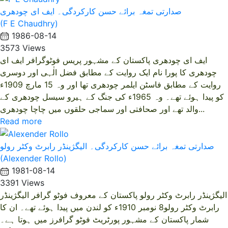
صدارتی تمغہ برائے حسن کارکردگی۔ ایف ای چودھری
(F E Chaudhry)
1986-08-14
3573 Views
ایف ای چودھری پاکستان کے مشہور پریس فوٹوگرافر ایف ای
چودھری کا پورا نام ایک روایت کے مطابق فضل الٰہی اور دوسری
روایت کے مطابق فاسٹن ایلمر چودھری تھا اور وہ 15 مارچ 1909ء
کو پیدا ہوئے تھے۔ وہ 1965ء کی جنگ کے ہیرو سیسل چودھری کے
والد تھے اور صحافتی اور سماجی حلقوں میں چاچا چودھری...
Read more
صدارتی تمغہ برائے حسن کارکردگی۔ الیگژینڈر رابرٹ وکٹر رولو
(Alexender Rollo)
1981-08-14
3391 Views
الیگژینڈر رابرٹ وکٹر رولو پاکستان کے معروف فوٹو گرافر الیگژینڈر
رابرٹ وکٹر رولو8 نومبر 1910ء کو لندن میں پیدا ہوئے تھے۔ ان کا
شمار پاکستان کے مشہور پورٹریٹ فوٹو گرافرز میں ہوتا ہے۔