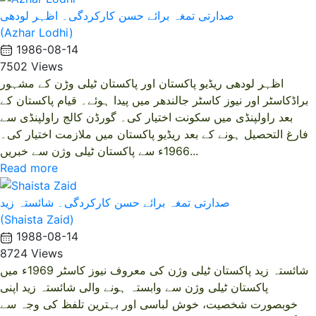
صدارتی تمغہ برائے حسن کارکردگی۔ اظہر لودھی
(Azhar Lodhi)
1986-08-14
7502 Views
اظہر لودھی ریڈیو پاکستان اور پاکستان ٹیلی وڑن کے مشہور
براڈکاسٹر اور نیوز کاسٹر جالندھر میں پیدا ہوئے۔ قیام پاکستان کے
بعد راولپنڈی میں سکونت اختیار کی۔ گورڈن کالج راولپنڈی سے
فارغ التحصیل ہونے کے بعد ریڈیو پاکستان میں ملازمت اختیار کی۔
1966ء سے پاکستان ٹیلی وژن سے خبریں...
Read more
صدارتی تمغہ برائے حسن کارکردگی۔ شائستہ زید
(Shaista Zaid)
1988-08-14
8724 Views
شائستہ زید پاکستان ٹیلی وژن کی معروف نیوز کاسٹر 1969ء میں
پاکستان ٹیلی وژن سے وابستہ ہونے والی شائستہ زید اپنی
خوبصورت شخصیت، خوش لباسی اور بہترین تلفظ کی وجہ سے