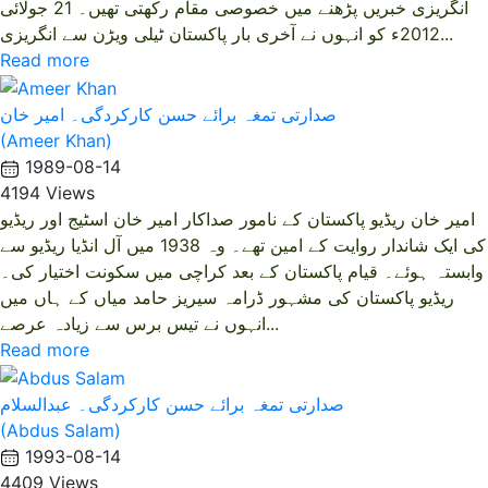
انگریزی خبریں پڑھنے میں خصوصی مقام رکھتی تھیں۔ 21 جولائی
2012ء کو انہوں نے آخری بار پاکستان ٹیلی ویڑن سے انگریزی...
Read more
صدارتی تمغہ برائے حسن کارکردگی۔ امیر خان
(Ameer Khan)
1989-08-14
4194 Views
امیر خان ریڈیو پاکستان کے نامور صداکار امیر خان اسٹیج اور ریڈیو
کی ایک شاندار روایت کے امین تھے۔ وہ 1938 میں آل انڈیا ریڈیو سے
وابستہ ہوئے۔ قیام پاکستان کے بعد کراچی میں سکونت اختیار کی۔
ریڈیو پاکستان کی مشہور ڈرامہ سیریز حامد میاں کے ہاں میں
انہوں نے تیس برس سے زیادہ عرصے...
Read more
صدارتی تمغہ برائے حسن کارکردگی۔ عبدالسلام
(Abdus Salam)
1993-08-14
4409 Views