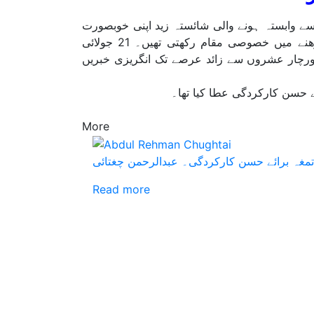
1969ء میں پاکستان ٹیلی وژن سے وابستہ ہونے والی شائستہ زید اپنی خوبصورت
شخصیت، خوش لباسی اور بہترین تلفظ کی وجہ سے انگریزی خبریں پڑھنے میں خصوصی مقام رکھتی تھیں۔ 21 جولائی
ھا اورچار عشروں سے زائد عرصے تک انگریزی خبریں
More
مغہ برائے حسن کارکردگی۔ عبدالرحمن چغتائی
Read more