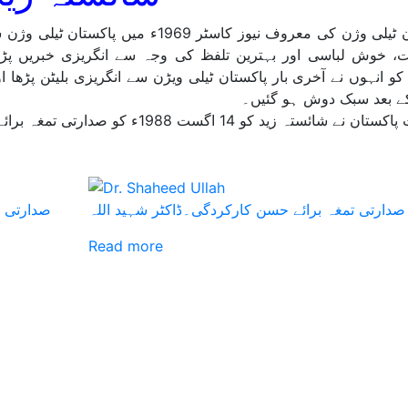
پاکستان ٹیلی وژن کی معروف نیوز کاسٹر 
20ء کو انہوں نے آخری بار پاکستان ٹیلی ویڑن سے انگریزی بلیٹن پڑ
کے بعد سبک دوش ہو گئیں۔
ائستہ زید کو 14 اگست 1988ء کو صدارتی تمغہ برائے حسن کارکردگی عطا کیا تھا۔
صدارتی تمغہ برائے حسن کارکردگی۔ڈاکٹر شہید اللہ
صدارتی ت
Read more