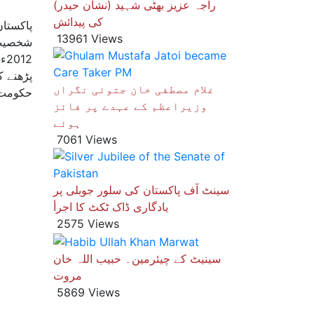
راجہ عزیز بھٹی شہید (نشان حیدر)
کی پیدائش
13961 Views
12
پڑھنے 
غلام مصطفی خان جتوئی نگراں
حکومت پاکستان نے ش
وزیراعظم کے عہدے پر فائز
ہوئے
7061 Views
سینٹ آف پاکستان کی سلور جوبلی پر
یادگاری ڈاک ٹکٹ کا اجرأ
2575 Views
سینیٹ کے چیئرمین۔ حبیب اللہ خان
مروت
5869 Views