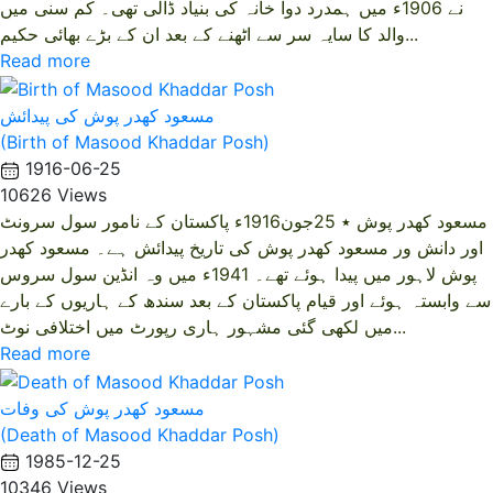
نے 1906ء میں ہمدرد دوا خانہ کی بنیاد ڈالی تھی۔ کم سنی میں
والد کا سایہ سر سے اٹھنے کے بعد ان کے بڑے بھائی حکیم...
Read more
مسعود کھدر پوش کی پیدائش
(Birth of Masood Khaddar Posh)
1916-06-25
10626 Views
مسعود کھدر پوش ٭ 25جون1916ء پاکستان کے نامور سول سرونٹ
اور دانش ور مسعود کھدر پوش کی تاریخ پیدائش ہے۔ مسعود کھدر
پوش لاہور میں پیدا ہوئے تھے۔ 1941ء میں وہ انڈین سول سروس
سے وابستہ ہوئے اور قیام پاکستان کے بعد سندھ کے ہاریوں کے بارے
میں لکھی گئی مشہور ہاری رپورٹ میں اختلافی نوٹ...
Read more
مسعود کھدر پوش کی وفات
(Death of Masood Khaddar Posh)
1985-12-25
10346 Views