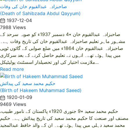
صاحبزادہ عبدالقیوم خان کی وفات
(Death of Sahibzada Abdul Qayyum)
1937-12-04
7988 Views
صاحبزادہ عبدالقیوم خان ٭4 دسمبر 1937ء کو صوبہ سرحد کے
مشہور ماہر تعلیم صاحبزادہ عبدالقیوم خان کی تاریخ وفات ہے۔
صاحبزادہ عبدالقیوم خان 1864ء میں ضلع صوابی کے گائوں ٹوپی
میں پیدا ہوئے تھے۔ انہوں نے تعلیم حاصل کرنے کے بعد سرکاری
ملازمت اختیار کی اور تحصیلدار اسسٹنٹ پولیٹیکل...
Read more
حکیم محمد سعید کی پیدائش
(Birth of Hakeem Muhammad Saeed)
1920-01-09
9469 Views
حکیم محمد سعید ٭9 جنوری 1920ء پاکستان کے نامور طبیب،
مصنف اور صنعت کا حکیم محمد سعید کی تاریخ پیدائش ہے۔ حکیم
محمد سعید دہلی میں پیدا ہوئے تھے۔ ان کے والد حافظ عبدالمجید