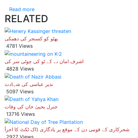
Read more
RELATED
بھٹو کو کسنجر کی دھمکی
4781 Views
اشرف امان نے کے ٹو کی چوٹی سر کی
4828 Views
نذیر عباسی کی شہادت
5097 Views
جنرل یحییٰ خان کی وفات
13716 Views
شجرکاری کے قومی دن کے موقع پر یادگاری ڈاک ٹکٹ کا اجرأ
2927 Views