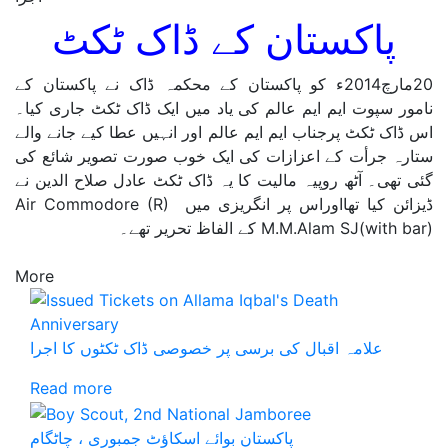
پاکستان کے ڈاک ٹکٹ
20مارچ2014ء کو پاکستان کے محکمہ ڈاک نے پاکستان کے
نامور سپوت ایم ایم عالم کی یاد میں ایک ڈاک ٹکٹ جاری کیا۔
اس ڈاک ٹکٹ پرجناب ایم ایم عالم اور انہیں عطا کیے جانے والے
ستارہ جرأت کے اعزازات کی ایک خوب صورت تصویر شائع کی
گئی تھی۔ آٹھ روپیہ مالیت کا یہ ڈاک ٹکٹ عادل صلاح الدین نے
ڈیزائن کیا تھااوراس پر انگریزی میں Air Commodore (R)
M.M.Alam SJ(with bar) کے الفاظ تحریر تھے۔
More
علامہ اقبال کی برسی پر خصوصی ڈاک ٹکٹوں کا اجرا
Read more
پاکستان بوائے اسکاؤٹ جمبوری ، چاٹگام