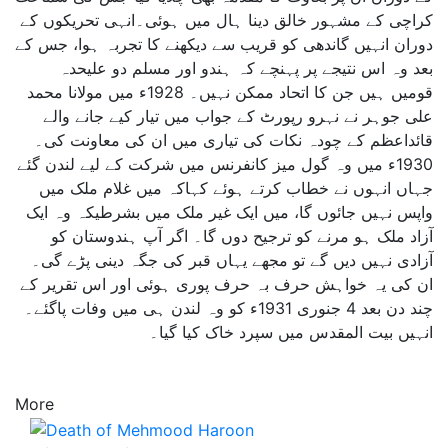
کراچی کے مشہور خالق دینا ہال میں ہوئی۔انہی تحریکوں کے
دوران انہیں گاندھی کو قریب سے دیکھنے کا تجربہ ہوا، جس کے
بعد وہ اس نتیجے پر پہنچے کہ ہندو اور مسلم دو علیحدہ
قومیں ہیں جن کا اتحاد ممکن نہیں۔ 1928ء میں مولانا محمد
علی جوہر نے نہرو رپورٹ کے جواب میں تیار کیے جانے والے
قائداعظم کے چودہ نکات کی تیاری میں ان کی معاونت کی۔
1930ء میں وہ گول میز کانفرنس میں شرکت کے لیے لندن گئے
جہاں انہوں نے خطاب کرتے ہوئے کہاکہ میں غلام ملک میں
واپس نہیں جائوں گا، میں ایک غیر ملک میں بشرطیکہ وہ ایک
آزاد ملک ہو مرنے کو ترجیح دوں گا۔ اگر آپ ہندوستان کو
آزادی نہیں دیں گے تو مجھے یہاں قبر کی جگہ دینی پڑے گی۔
ان کی یہ خواہش حرف بہ حرف پوری ہوئی اور اس تقریر کے
چند دن بعد 4 جنوری 1931ء کو وہ لندن ہی میں وفات پاگئے۔
انہیں بیت المقدس میں سپرد خاک کیا گیا۔
More