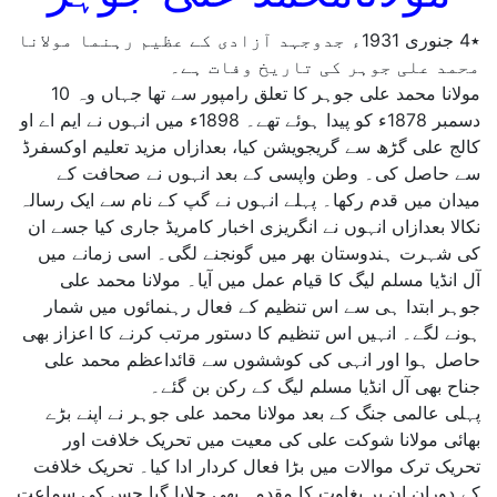
٭4 جنوری 1931ء جدوجہد آزادی کے عظیم رہنما مولانا
محمد علی جوہر کی تاریخ وفات ہے۔
مولانا محمد علی جوہر کا تعلق رامپور سے تھا جہاں وہ 10
دسمبر 1878ء کو پیدا ہوئے تھے۔ 1898ء میں انہوں نے ایم اے او
کالج علی گڑھ سے گریجویشن کیا، بعدازاں مزید تعلیم اوکسفرڈ
سے حاصل کی۔ وطن واپسی کے بعد انہوں نے صحافت کے
میدان میں قدم رکھا۔ پہلے انہوں نے گپ کے نام سے ایک رسالہ
نکالا بعدازاں انہوں نے انگریزی اخبار کامریڈ جاری کیا جسے ان
کی شہرت ہندوستان بھر میں گونجنے لگی۔ اسی زمانے میں
آل انڈیا مسلم لیگ کا قیام عمل میں آیا۔ مولانا محمد علی
جوہر ابتدا ہی سے اس تنظیم کے فعال رہنمائوں میں شمار
ہونے لگے۔ انہیں اس تنظیم کا دستور مرتب کرنے کا اعزاز بھی
حاصل ہوا اور انہی کی کوششوں سے قائداعظم محمد علی
جناح بھی آل انڈیا مسلم لیگ کے رکن بن گئے۔
پہلی عالمی جنگ کے بعد مولانا محمد علی جوہر نے اپنے بڑے
بھائی مولانا شوکت علی کی معیت میں تحریک خلافت اور
تحریک ترک موالات میں بڑا فعال کردار ادا کیا۔ تحریک خلافت
کے دوران ان پر بغاوت کا مقدمہ بھی چلایا گیا جس کی سماعت