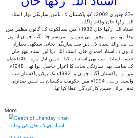
استاد اللہ رکھا خان
٭27 جنوری 2002ء کو پاکستان کے نامور سارنگی نواز استاد
اللہ رکھا خان وفات پاگئے۔
استاد اللہ رکھا خان 1932ء میں سیالکوٹ کے گائوں مظفر میں
پیدا ہوئے تھے۔ بچپن ہی میں وہ امرتسر چلے گئے جہاں انہوں
نے اپنے والد استاد لال دین سے سارنگی بجانی سیکھی بعدازاں
انہوں نے استاد احمدی خان، استاد اللہ دیا اور استاد نتھو خان
جیسے اساتذہ سے بھی استفادہ کیا۔ انہیں ایک مرتبہ قائداعظم
کے سامنے بھی سارنگی بجانے کا اعزاز حاصل ہوا تھا۔ 1948ء
میں وہ پاکستان آگئے جہاں وہ1992ء تک ریڈیو پاکستان سے
وابستہ رہے۔ 1994ء میں حکومت پاکستان نے انہیں صدارتی
تمغہ برائے حسن کارکردگی عطا کیا تھا۔
More
استاد جھنڈے خان کی وفات
Read more