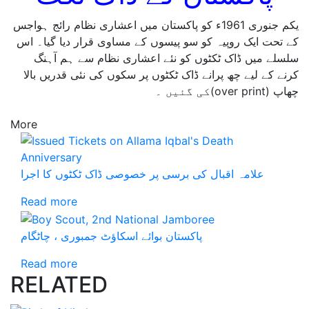
یکم جنوری 1961ء کو پاکستان میں اعشاری نظام رائج ہواجس
کے تحت ایک روپیہ کو سو پیسوں کے مساوی قرار دیا گیا۔ اس
سلسلے میں ڈاک ٹکٹوں کو نئے اعشاری نظام سے ہم آہنگ
کرنے کے لیے چھ پرانے ڈاک ٹکٹوں پر سکوں کی نئی قدریں بالا
چھاپ (over print)کی گئیں ۔
More
علامہ اقبال کی برسی پر خصوصی ڈاک ٹکٹوں کا اجرا
Read more
پاکستان بوائے اسکاؤٹ جمبوری ، چاٹگام
Read more
RELATED