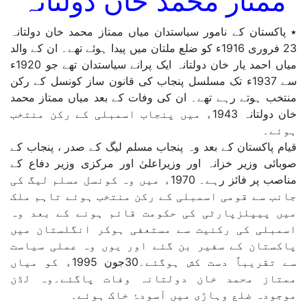
ممتاز محمد خان دولتانہ
٭ پاکستان کے نامور سیاستدان میاں ممتاز محمد خان دولتانہ
23 فروری 1916ء کو ضلع ملتان میں پیدا ہوئے تھے۔ ان کے والد
میاں احمد یار خان دولتانہ ایک پرانے سیاستدان تھے جو 1920ء
سے 1937ء تک مسلسل پنجاب کی قانون ساز کونسل کے رکن
منتخب ہوتے رہے تھے۔ ان کی وفات کے بعد میاں ممتاز محمد
خان دولتانہ 1943ء میں پنجاب اسمبلی کے رکن منتخب
ہوئے۔
قیام پاکستان کے بعد وہ پنجاب مسلم لیگ کے صدر ، پنجاب کے
صوبائی وزیر خزانہ اور وزیراعلیٰ اور مرکزی وزیر دفاع کے
مناصب پر فائز رہے۔ 1970ء میں وہ کونسل مسلم لیگ کی
جانب سے قومی اسمبلی کے رکن منتخب ہوئے تاہم ملک
میں پیپلزپارٹی کی حکومت قائم ہونے کے بعد وہ
اسمبلی کی رکنیت سے مستعفی ہوکر انگلستان میں
پاکستان کے سفیر بن گئے اور یوں وہ عملی سیاست
سے تقریباً دست کش ہوگئے۔30جون 1995ء کو میاں
ممتاز محمد خان دولتانہ وفات پاگئے۔وہ لڈن
موجودہ ضلع وہاڑی میں آسودۂ خاک ہوئے۔