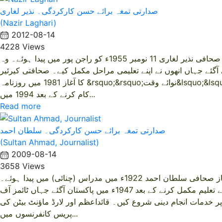
صدارتی تمغہ برائے حسن کارکردگی۔ نذیر لغاری
(Nazir Laghari)
2012-08-14
4228 Views
نذیر لغاری پاکستان کے ممتاز صحافی نذیر لغاری 11 نومبر 1955ء کو راجن پور میں پیدا ہوئے۔ وہ
ٓگئے جہاں انھوں نے اپنے تعلیمی مراحل مکمل کیے۔ صحافتی کیرئیر
کا آغاز 1981 میں روزنامہ &rsquo;&rsquo;نوائے وقت&lsquo;&lsquo; سے کیا۔ کئی اخبارات میں
کام کرنے کے بعد 1994 میں...
Read more
صدارتی تمغہ برائے حسن کارکردگی۔ سلطان احمد
(Sultan Ahmad, Journalist)
2009-08-14
3658 Views
سلطان احمد پاکستان کے ممتاز صحافی سلطان احمد 1922ء میں مدراس (چنائی) میں پیدا ہوئے۔
تری وندرم یونیورسٹی سے تعلیم مکمل کرنے کے بعد 1947ء میں پاکستان آگئے جہاں ٹائمز آف
ر خدمات انجام دینی شروع کیں۔ قائداعظم اور لارڈ ماؤنٹ بیٹن کی
پریس کانفرنسوں میں...