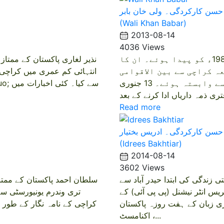
 حسن کارکردگی۔ ولی خان بابر
(Wali Khan Babar)
2013-08-14
4036 Views
ولی خان بابر پاکستان کے ممتاز صحافی ولی خان بابر 5 اپریل 1982ء کو پیدا ہوئے۔ ان کا
ہ کراچی سے بین الاقوامی
انتہائی کم عمری میں کراچی ا
تعلقات میں ماسٹرز کی سند حاصل کی اور جیو ٹی وی سے وابستہ ہوئے۔ 13 جنوری
Read more
 حسن کارکردگی۔ ادریس بختیار
(Idrees Bakhtiar)
2014-08-14
3602 Views
زندگی کی ابتدا حیدر آباد سے
یس انٹر نیشنل (پی پی آئی) کے
یزی زبان کے ہفت روزہ پاکستان
کراچی کے نامہ نگار کے طور پ
اکنامسٹ ،...