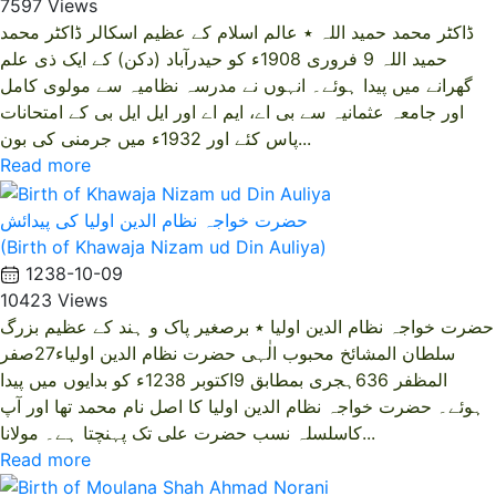
7597 Views
ڈاکٹر محمد حمید اللہ ٭ عالم اسلام کے عظیم اسکالر ڈاکٹر محمد
حمید اللہ 9 فروری 1908ء کو حیدرآباد (دکن) کے ایک ذی علم
گھرانے میں پیدا ہوئے۔ انہوں نے مدرسہ نظامیہ سے مولوی کامل
اور جامعہ عثمانیہ سے بی اے، ایم اے اور ایل ایل بی کے امتحانات
پاس کئے اور 1932ء میں جرمنی کی بون...
Read more
حضرت خواجہ نظام الدین اولیا کی پیدائش
(Birth of Khawaja Nizam ud Din Auliya)
1238-10-09
10423 Views
حضرت خواجہ نظام الدین اولیا ٭ برصغیر پاک و ہند کے عظیم بزرگ
سلطان المشائخ محبوب الٰہی حضرت نظام الدین اولیاء27صفر
المظفر 636ہجری بمطابق 9اکتوبر 1238ء کو بدایوں میں پیدا
ہوئے۔ حضرت خواجہ نظام الدین اولیا کا اصل نام محمد تھا اور آپ
کاسلسلہ نسب حضرت علی تک پہنچتا ہے۔ مولانا...
Read more