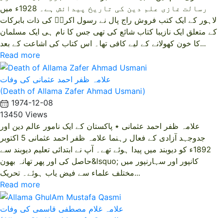
رسالت غازی علم دین کی تاریخ پیدائش ہے۔ 1928ء میں
لاہور کے ایک کتب فروش راج پال نے رسول اکرمؐ کی ذات بابرکات
کے متعلق ایک نازیبا کتاب شائع کی تھی جس کا نام ہی ایک مسلمان
کا خون کھولانے کے لیے کافی تھا۔ اس کتاب کی اشاعت کے بعد...
Read more
علامہ ظفر احمد عثمانی کی وفات
(Death of Allama Zafer Ahmad Usmani)
1974-12-08
13450 Views
علامہ ظفر احمد عثمانی ٭ پاکستان کے ایک نامور عالم دین اور
جدوجہد آزادی کے فعال رہنما علامہ ظفر احمد عثمانی 5 اکتوبر
1892ء کو دیوبند میں پیدا ہوئے تھے۔ آپ نے ابتدائی تعلیم دیوبند سے
حاصل کی اور پھر تھانہ بھون&lsquo; کانپور اور سہارنپور میں
مختلف علماء سے فیض یاب ہوئے۔ تحریک...
Read more
علامہ غلام مصطفی قاسمی کی وفات