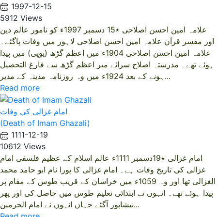
1997-12-15
5912 Views
علامہ امین احسن اصلاحی ٭15 دسمبر 1997ء کو نامور عالم دین
اور مفسر قرآن علامہ امین احسن اصلاحی لاہور میں وفات پاگئے۔
علامہ امین احسن اصلاحی 1904ء میں اعظم گڑھ (یوپی) میں پیدا
ہوئے تھے۔ مدرستہ اصلاح سرائے میر اعظم گڑھ سے فارغ التحصیل
ہونے کے بعد 1924ء میں وہ روزنامہ مدینہ کے مدیر...
Read more
امام غزالی کی وفات
(Death of Imam Ghazali)
1111-12-19
10612 Views
امام غزالی ٭19دسمبر 1111ء عالم اسلام کے عظیم فلسفی امام
غزالی کی تاریخ وفات ہے۔ امام غزالی کا پورا نام ابو حامد محمد
الغزالی تھا اور وہ 1059ء میں خراسان کے قریب طوس کے مقام پر
پیدا ہوئے تھے۔ انہوں نے ابتدائی تعلیم طوس میں حاصل کی اور پھر
نیشاپور آگئے جہاں انہوں نے امام الحرمین...
Read more