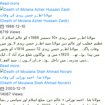
Read more
مولانا اظہر حسن زیدی کی وفات
(Death of Molana Azher Hussain Zaidi)
1986-12-10
6719 Views
مولانا اظہر حسن زیدی ٭10 دسمبر 1986ء کو عالم اسلام کے
عظیم خطیب اور عالم دین مولانا سید اظہر حسن زیدی لاہور میں
وفات پاگئے۔ مولانا اظہر حسن زیدی 12 دسمبر 1914ء کو بجنور
میں پیدا ہوئے تھے۔ 1920ء میں وہ نوگانوں ضلع مراد آباد کے ایک
دینی مدرسے میں داخل ہوئے جہاں انہوں نے سید الفقہا...
Read more
مولانا شاہ احمد نورانی کی وفات
(Death of Moulana Shah Ahmad Norani)
2003-12-11
14087 Views
مولانا شاہ احمد نورانی ٭ عالم دین، مبلغ اسلام اور سیاسی رہنما