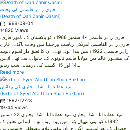
قاری زاہر قاسمی کی وفات
(Death of Qari Zahir Qasmi)
1988-09-04
14820 Views
قاری زاہر قاسمی ٭4 ستمبر 1988ء کو پاکستان کے نامور قاری،
قاری زاہر القاسمی امریکی ریاست ورجینیا میں وفات پاگئے۔ قاری
زاہر قاسمی 1922ء میں پیدا ہوئے تھے۔ ان کا تعلق دارالعلوم دیوبند
کے مشہور عالم دین مولانا قاسم نانوتوی کے خانوادے سے تھا۔ انہیں
14 اور 15 اگست کی درمیانی شب ریڈیو...
Read more
سید عطاء اللہ شاہ بخاری کی پیدائش
(Birth of Syed Ata Ullah Shah Bokhari)
1892-12-23
19744 Views
سید عطاء اللہ شاہ بخاری سید عطاء اللہ شاہ بخاری 23 دسمبر
1892ء کو اپنی ننھیال پٹنہ میں پیدا ہوئے تھے۔ ابتدائی تعلیم کے
حصول کے بعد امرتسر آگئے جہاں مفتی غلام مصطفی قاسمی سے