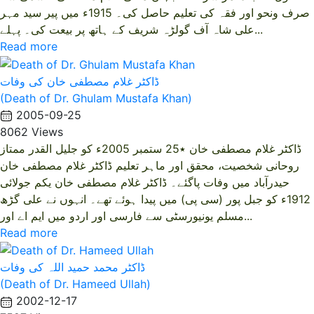
صرف ونحو اور فقہ کی تعلیم حاصل کی۔ 1915ء میں پیر سید مہر
علی شاہ آف گولڑہ شریف کے ہاتھ پر بیعت کی۔ پہلے...
Read more
ڈاکٹر غلام مصطفی خان کی وفات
(Death of Dr. Ghulam Mustafa Khan)
2005-09-25
8062 Views
ڈاکٹر غلام مصطفی خان ٭25 ستمبر 2005ء کو جلیل القدر ممتاز
روحانی شخصیت، محقق اور ماہر تعلیم ڈاکٹر غلام مصطفی خان
حیدرآباد میں وفات پاگئے۔ ڈاکٹر غلام مصطفی خان یکم جولائی
1912ء کو جبل پور (سی پی) میں پیدا ہوئے تھے۔ انہوں نے علی گڑھ
مسلم یونیورسٹی سے فارسی اور اردو میں ایم اے اور...
Read more
ڈاکٹر محمد حمید اللہ کی وفات
(Death of Dr. Hameed Ullah)
2002-12-17