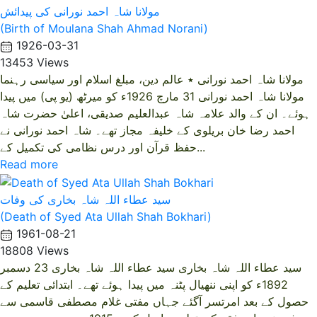
مولانا شاہ احمد نورانی کی پیدائش
(Birth of Moulana Shah Ahmad Norani)
1926-03-31
13453 Views
مولانا شاہ احمد نورانی ٭ عالم دین، مبلغ اسلام اور سیاسی رہنما
مولانا شاہ احمد نورانی 31 مارچ 1926ء کو میرٹھ (یو پی) میں پیدا
ہوئے۔ ان کے والد علامہ شاہ عبدالعلیم صدیقی، اعلیٰ حضرت شاہ
احمد رضا خان بریلوی کے خلیفہ مجاز تھے۔ شاہ احمد نورانی نے
حفظ قرآن اور درس نظامی کی تکمیل کے...
Read more
سید عطاء اللہ شاہ بخاری کی وفات
(Death of Syed Ata Ullah Shah Bokhari)
1961-08-21
18808 Views
سید عطاء اللہ شاہ بخاری سید عطاء اللہ شاہ بخاری 23 دسمبر
1892ء کو اپنی ننھیال پٹنہ میں پیدا ہوئے تھے۔ ابتدائی تعلیم کے
حصول کے بعد امرتسر آگئے جہاں مفتی غلام مصطفی قاسمی سے