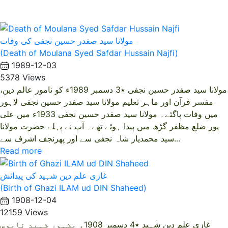
مولانا سید صفدر حسین نجفی کی وفات
(Death of Moulana Syed Safdar Hussain Najfi)
1989-12-03
5378 Views
مولانا سید صفدر حسین نجفی ٭3 دسمبر 1989ء کو نامور عالم دین،
مفسر قرآن اور ماہر تعلیم مولانا سید صفدر حسین نجفی لاہور
میں وفات پاگئے۔ مولانا سید صفدر حسین نجفی 1933ء میں علی
پور ضلع مظفر گڑھ میں پیدا ہوئے تھے۔ آپ نے پہلے حضرت مولانا
سید محمدیار شاہ نجفی سے اور پھرنجف اشرف سے...
Read more
غازی علم دین شہید کی پیدائش
(Birth of Ghazi ILAM ud DIN Shaheed)
1908-12-04
12159 Views
غازی علم دین شہید ٭4 دسمبر 1908ء مشہور شہید ناموس