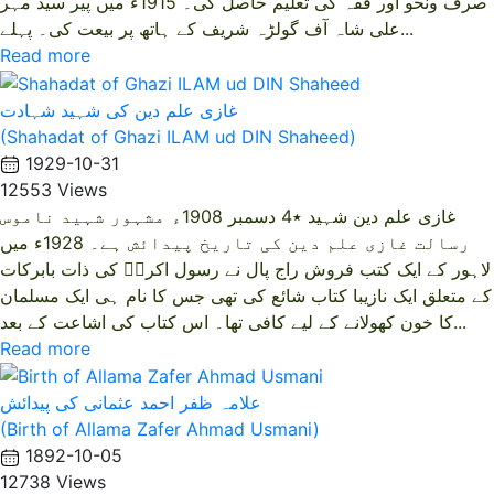
صرف ونحو اور فقہ کی تعلیم حاصل کی۔ 1915ء میں پیر سید مہر
علی شاہ آف گولڑہ شریف کے ہاتھ پر بیعت کی۔ پہلے...
Read more
غازی علم دین کی شہید شہادت
(Shahadat of Ghazi ILAM ud DIN Shaheed)
1929-10-31
12553 Views
غازی علم دین شہید ٭4 دسمبر 1908ء مشہور شہید ناموس
رسالت غازی علم دین کی تاریخ پیدائش ہے۔ 1928ء میں
لاہور کے ایک کتب فروش راج پال نے رسول اکرمؐ کی ذات بابرکات
کے متعلق ایک نازیبا کتاب شائع کی تھی جس کا نام ہی ایک مسلمان
کا خون کھولانے کے لیے کافی تھا۔ اس کتاب کی اشاعت کے بعد...
Read more
علامہ ظفر احمد عثمانی کی پیدائش
(Birth of Allama Zafer Ahmad Usmani)
1892-10-05
12738 Views