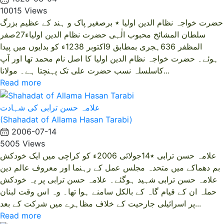
10015 Views
حضرت خواجہ نظام الدین اولیا ٭ برصغیر پاک و ہند کے عظیم بزرگ
سلطان المشائخ محبوب الٰہی حضرت نظام الدین اولیاء27صفر
المظفر 636ہجری بمطابق 9اکتوبر 1238ء کو بدایوں میں پیدا
ہوئے۔ حضرت خواجہ نظام الدین اولیا کا اصل نام محمد تھا اور آپ
کاسلسلہ نسب حضرت علی تک پہنچتا ہے۔ مولانا...
Read more
علامہ حسن ترابی کی شہادت
(Shahadat of Allama Hasan Tarabi)
2006-07-14
5005 Views
علامہ حسن ترابی ٭14جولائی 2006ء کو کراچی میں ایک خودکش
بم دھماکے میں متحدہ مجلس عمل کے رہنما اور معروف عالم دین
علامہ حسن ترابی شہید ہوگئے۔ علامہ حسن ترابی پر یہ خودکش
حملہ ان کے قیام گاہ کے بالکل سامنے ہوا تھا۔ وہ اس وقت لبنان
پر اسرائیلی جارحیت کے خلاف مظاہرے میں شرکت کے بعد...
Read more