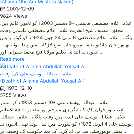
(Allama GhulAm Mustafa Qasmi)
2003-12-09
9824 Views
علامہ غلام مصطفی قاسمی ٭9 دسمبر 2003ء کو نامور عالم دین،
محقق، مصنف شیخ الحدیث علامہ غلام مصطفی قاسمی وفات
پاگئے۔ علامہ غلام مصطفی قاسمی 24 جون 1924ء کو گوٹھ رئیس
بھنبھو خان چانڈیو تعلقہ میرو خان ضلع لاڑکانہ میں پیدا ہوئے تھے۔
انہوں نے ابتدائی تعلیم مولانا فتح محمد سیرانی اور...
Read more
علامہ عبداللہ یوسف علی کی وفات
(Death of Allama Abdullah Yousaf Ali)
1973-12-10
5755 Views
علامہ عبداللہ یوسف علی ٭10 دسمبر 1953ء کو ممتاز
عالم&lsquo; ادیب اور قرآن پاک کے انگریزی مترجم اور مفسر
علامہ عبداللہ یوسف علی لندن میں وفات پاگئے۔ علامہ عبداللہ
یوسف علی 4 اپریل 1872ء کو سورت میں پیدا ہوئے تھے۔ انہوں نے
بمبئی یونیورسٹی سے بی اے کرنے کے بعد حکومت کے وظیفے پر...