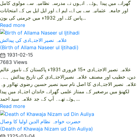
گھرانے میں پیدا ہوئے۔ انہوں نے مدرسہ نظامیہ سے مولوی کامل
اور جامعہ عثمانیہ سے بی اے، ایم اے اور ایل ایل بی کے امتحانات
پاس کئے اور 1932ء میں جرمنی کی بون...
Read more
علامہ نصیر الاجتہادی کی پیدائش
(Birth of Allama Naseer ul Ijtihadi)
1931-02-15
7683 Views
علامہ نصیر الاجتہادی ٭15 فروری 1931ء پاکستان کے نامور عالم
دین، خطیب اور مصنف علامہ نصیرالاجتہادی کی تاریخ پیدائش ہے۔
علامہ نصیر الاجتہادی کا اصل نام سید نصیر حسین رضوی تھااور وہ
لکھنؤ میں برصغیر کے ممتاز علمی گھرانے خاندان اجتہاد میں پیدا
ہوئے تھے۔ آپ کے جد علامہ سید احمد...
Read more
حضرت خواجہ نظام الدین اولیا کا وصال
(Death of Khawaja Nizam ud Din Auliya)
1325-03-04