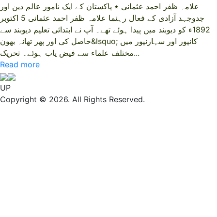
علامہ ظفر احمد عثمانی ٭ پاکستان کے ایک نامور عالم دین اور
جدوجہد آزادی کے فعال رہنما علامہ ظفر احمد عثمانی 5 اکتوبر
1892ء کو دیوبند میں پیدا ہوئے تھے۔ آپ نے ابتدائی تعلیم دیوبند سے
حاصل کی اور پھر تھانہ بھون&lsquo; کانپور اور سہارنپور میں
مختلف علماء سے فیض یاب ہوئے۔ تحریک...
Read more
UP
Copyright © 2026. All Rights Reserved.