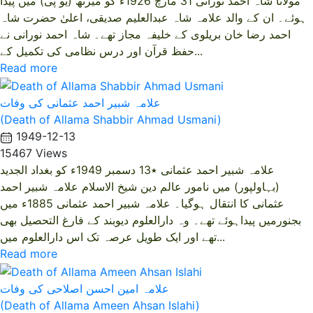
مولانا شاہ احمد نورانی 31 مارچ 1926ء کو میرٹھ (یو پی) میں پیدا
ہوئے۔ ان کے والد علامہ شاہ عبدالعلیم صدیقی، اعلیٰ حضرت شاہ
احمد رضا خان بریلوی کے خلیفہ مجاز تھے۔ شاہ احمد نورانی نے
حفظ قرآن اور درس نظامی کی تکمیل کے...
Read more
علامہ شبیر احمد عثمانی کی وفات
(Death of Allama Shabbir Ahmad Usmani)
1949-12-13
15467 Views
علامہ شبیر احمد عثمانی ٭13 دسمبر 1949ء کو بغداد الجدید
(بہاولپور) میں نامور عالم دین شیخ الاسلام علامہ شبیر احمد
عثمانی کا انتقال ہوگیا۔ علامہ شبیر احمد عثمانی 1885ء میں
بجنورمیں پیداہوئے تھے۔ وہ دارالعلوم دیوبند کے فارغ التحصیل بھی
تھے اور ایک طویل عرصہ تک اس دارالعلوم میں...
Read more
علامہ امین احسن اصلاحی کی وفات
(Death of Allama Ameen Ahsan Islahi)