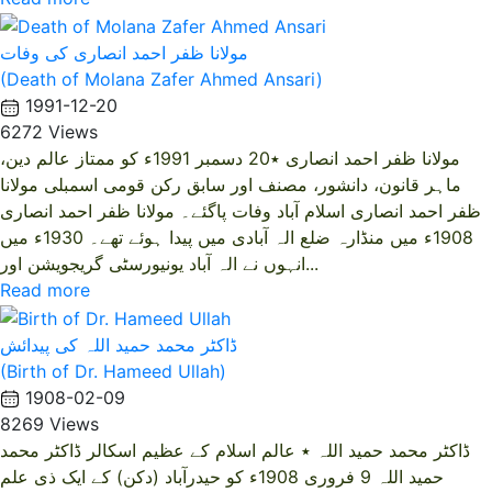
مولانا ظفر احمد انصاری کی وفات
(Death of Molana Zafer Ahmed Ansari)
1991-12-20
6272 Views
مولانا ظفر احمد انصاری ٭20 دسمبر 1991ء کو ممتاز عالم دین،
ماہر قانون، دانشور، مصنف اور سابق رکن قومی اسمبلی مولانا
ظفر احمد انصاری اسلام آباد وفات پاگئے۔ مولانا ظفر احمد انصاری
1908ء میں منڈارہ ضلع الہ آبادی میں پیدا ہوئے تھے۔ 1930ء میں
انہوں نے الہ آباد یونیورسٹی گریجویشن اور...
Read more
ڈاکٹر محمد حمید اللہ کی پیدائش
(Birth of Dr. Hameed Ullah)
1908-02-09
8269 Views
ڈاکٹر محمد حمید اللہ ٭ عالم اسلام کے عظیم اسکالر ڈاکٹر محمد
حمید اللہ 9 فروری 1908ء کو حیدرآباد (دکن) کے ایک ذی علم