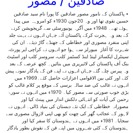
صادقین / مصور
٭ پاکستان کے نامور مصور صادقین کا پورا نام سید صادقین
حسین نقوی تھا اور وہ 20جون 1930ء کو امروہہ میں پیدا
ہوئے تھے۔ 1948ء میں آگرہ یونیورسٹی سے گریجویشن کرنے
کے بعد وہ ہجرت کرکے پاکستان آئے جہاں انہوں نے بہت جلد
اپنی منفرد مصوری اور خطاطی کے جھنڈے گاڑ دیئے۔ ان کی
شہرت کا آغاز میورلز سے ہوا جو انہوں نے کراچی ایر پورٹ،
سینٹرل ایکسائز لینڈ اینڈ کسٹمز کلب، سروسز کلب اور اسٹیٹ
بنک آف پاکستان کی لائبریری میں بنائیں۔ کچھ عرصے کے بعد
وہ پیرس چلے گئے جہاں انہوں نے اپنے فن کے یادگار نمونے پیش
کئے اور کئی بین الاقوامی اعزازات حاصل کئے۔1969ء میں
انہوں نے غالب کی صد سالہ برسی کے موقع پر کلام غالب کو
بڑی خوب صورتی سے مصور کیا۔ 1970ء میں انہوں نے سورۂ
رحمن کی آیات کو انتہائی دلکش انداز میں پینٹ کیا اور
مصورانہ خطاطی کے ایک نئے دبستان کی بنیاد ڈالی۔ انہوں نے
لاہور کے عجائب گھر کی چھت کو بھی اپنی لازوال مصوری سے
سجایا۔ 1981ء میں انہوں نے ہندوستان کا سفر کیا اور
ہندوستان کے کئی شہروں میں اپنے فن کے نقوش بطور یادگار