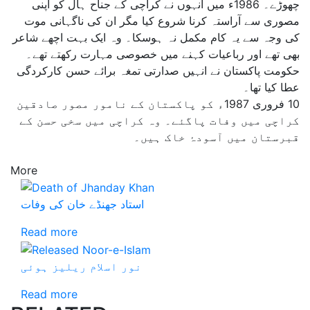
چھوڑے۔ 1986ء میں انہوں نے کراچی کے جناح ہال کو اپنی
مصوری سے آراستہ کرنا شروع کیا مگر ان کی ناگہانی موت
کی وجہ سے یہ کام مکمل نہ ہوسکا۔ وہ ایک بہت اچھے شاعر
بھی تھے اور رباعیات کہنے میں خصوصی مہارت رکھتے تھے۔
حکومت پاکستان نے انہیں صدارتی تمغہ برائے حسن کارکردگی
عطا کیا تھا۔
10 فروری 1987ء کو پاکستان کے نامور مصور صادقین
کراچی میں وفات پاگئے۔ وہ کراچی میں سخی حسن کے
قبرستان میں آسودۂ خاک ہیں۔
More
استاد جھنڈے خان کی وفات
Read more
نور اسلام ریلیز ہوئی
Read more