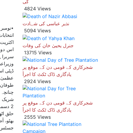
کی
4824 Views
نذیر عباسی کی شہادت
5094 Views
انتخابا
اکثریت 
جنرل یحییٰ خان کی وفات
اس دور
13715 Views
سربراہ
وزیراعظ
شجرکاری کے قومی دن کے موقع پر
ڈپٹی ا
یادگاری ڈاک ٹکٹ کا اجرأ
عظمیٰ 
2924 Views
طوفان آ
شریک چ
شجرکاری کے قومی دن کے موقع پر
یادگاری ڈاک ٹکٹ کا اجرأ
حلق اٹھ
2555 Views
بھٹو، آ
جسٹس م