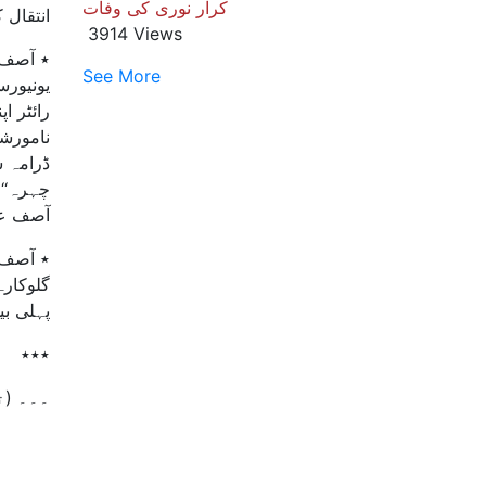
کرار نوری کی وفات
انتقال ک
3914 Views
See More
رائٹر ا
ڈرامہ سی
آصف عل
٭ آصف ع
گلوکارہ
پہلی بیوی سے 3 بیٹے اور ایک بیٹی جبکہ گل
٭٭٭
۔۔۔ (ت