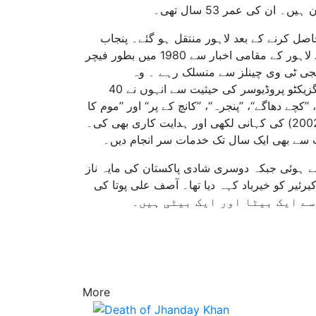
ان کی عمر 53 سال تھی۔
ملتان میں حاصل کرنے کے بعد لاہور منتقل ہو گئے۔ پنجاب
یونیورسٹی سے ماس کمیونی کیشنز میں ماسٹر ڈگری حاصل کی۔ انہوں نے لاہور کے مقامی اخبار سے 1980 میں بطور فیچر
اورنجی ٹی وی چینلز سے منسلک رہے ۔ وہ
نامورشاعر، کالم نگار اور دانشور منو بھائی کے شاگرد تھے۔ اے ٹی وی کے ایگزیکٹو پروڈیوسر کی حیثیت سے انہوں نے 40
ے دھاگے‘‘، ’’پنجرہ‘‘، ’’کانچ کے پر‘‘ اور ’’موم کا
چہرہ‘‘ غیر معمولی کامیابی سے ہمکنار ہوئیں۔ انہوں نے ایک فلم ”فائر“ (2002) کی کہانی لکھی اور ہدایت کاری بھی کی۔
یت سے بھی ایک سال تک خدمات سر انجام دیں۔
سے ہوئی جبکہ دوسری شادی پاکستان کی مایہ ناز
یرئیر کو خیرباد کہہ دیا تھا۔ آصف علی پوتا کی
More