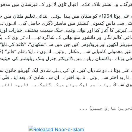
رگئے، وہ نشتر بلاک علامہ اقبال ٹاؤن لاہور کے قبرستان میں مدفون ہیں۔ 
٭ آصف علی پوتا 1964ء کو ملتان میں پیدا ہوئے۔ ابتدائی تعلیم 
پنے کیرئیر کا آغاز کیا اور نوائے وقت، جنگ سمیت مختلف اخبارات 
ریلز لکھیں اور پروڈیوس کیں جن میں سے’’سکھاں‘‘، ’’کاغذ کی ناؤ‘‘، ’’کچ
ی پوتا نے پاکستان ریلوے میں ڈائریکٹر جنرل پبلک ریلیشنز کی حیث
لی پوتا نے دو شادیاں کیں، ان کی پہلی شادی ایک گھریلو خاتون 
 ناہید اختر سے ہوئی۔ ناہید اختر نے ان سے شادی کے بعد اپنے فنّی ک
وکارہ ناہید اختر سے ایک بیٹا اور ایک بیٹی ہیں۔
حریر: طارق جمیل) ۔۔۔