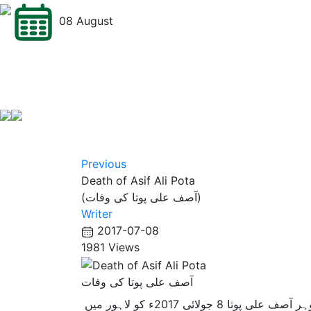
08 August
Previous
Death of Asif Ali Pota
(آصف علی پوتا کی وفات)
Writer
2017-07-08
1981 Views
آصف علی پوتا کی وفات
٭ سینئر صحافی ، معروف ڈرامہ نگار،مصنف اور گلوکارہ ناہید اختر کے شوہر آصف علی پوتا 8 جولائی 2017ء کو لاہور میں