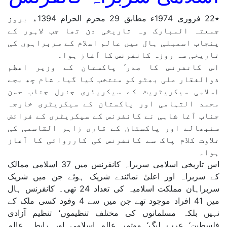
٭22 فروری 1974ء مطابق 29 محرم الحرام 1394ھ بروز
جمعتہ المبارک وہ تاریخی دن تھا جب لاہور کے
پنجاب اسمبلی ہال میں عالم اسلام کے سربراہوں کی
تاریخی سہ روزہ کانفرنس کا آغاز ہوا۔
اس کانفرنس کا صدر‘ پاکستان کے وزیر اعظم
ذوالفقار علی بھٹو کو منتخب کیا گیا۔ شام چھ بجے
اسلامی سیکریٹریٹ کے سیکریٹری جنرل جناب حسن
محمد التہامی اور پاکستان کے سیکریٹری خارجہ
جناب آغا شاہی نے کانفرنس کے سیکریٹری کے فرائض
سنبھالے اور پاکستان کے قاری زاہر القاسمی کی
تلاوت کلام پاک سے کانفرنس کی کارروائی کا آغاز
ہوا۔
اس تاریخی اسلامی سربراہ کانفرنس میں 37 اسلامی ممالک
کے سربراہ اور اعلیٰ نمائندے شریک ہوئے جن میں شریک
سربراہان مملکت اسلامیہ کی تعداد 24 تھی۔ کانفرنس ہال
میں 41 افراد موجود تھے جن میں سے 4 وفود کسی ملک کے
نہیں بلکہ مسلمانوں کی مختلف تنظیموں‘ تنظیم آزادی
فلسطین‘ عرب لیگ‘ موتمر عالم اسلامی اور رابطہ عالم