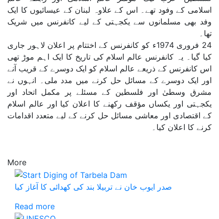
اسلامی کے وفود تھے۔ اس کے علاوہ لبنان کے عیسائیوں کا ایک
وفد بھی مسلمانوں سے یکجہتی کے لیے کانفرنس میں شریک
تھا۔
24 فروری 1974ء کو کانفرنس کے اختتام پر اعلان لاہور جاری
کیا گیا۔ یہ کانفرنس عالم اسلام کی تاریخ کا ایک اہم موڑ تھی
اس کانفرنس کے ذریعے عالم اسلام کو ایک دوسرے کے قریب آنے
اور ایک دوسرے کے مسائل حل کرنے میں مدد ملی۔ انہوں نے
مشرق وسطیٰ اور فلسطین کے مسئلے پر مکمل اتحاد اور
یکجہتی اور یکساں مؤقف رکھنے کا اعلان کیا اور عالم اسلام
کے اقتصادی اور معاشی مسائل حل کرنے کے لیے متعدد اقدامات
کرنے کا اعلان کیا۔
More
صدر ایوب خان نے تربیلا بند کی کھدائی کا آغاز کیا
Read more