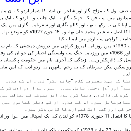
 صف اول کے مزاح نگار اور شاعر ابن انشا کا شمار اردو کے ان مایہ
میدانوں میں اپنے فن کے جھنڈے گاڑے۔ ایک جانب وہ اردو کے ایک 
 اپنا ثانی نہ رکھتے تھے اور کالم نگاری اور سفرنامہ نگاری میں ایک 
ابن انشا کا اصل نام شیر محمد
جامعہ کراچی سے اردو میں ایم اے کیا۔
کراچی اور 1966ء میں روزنامہ جنگ سے وابستگی اختیار کی جو 
ل کے ڈائریکٹر رہے۔ زندگی کے آخری ایام میں حکومت پاکستان نے ان
واسکیں لیکن سرطان کے بے رحم ہاتھوں نے اردو ادب کے اس مایہ 
یا۔
شا کا پہلا مجموعہ کلام ’’چاند نگر‘‘ تھا۔ اس کے علاوہ 
یں‘‘ اور ’’دلِ وحشی‘‘ شامل ہیں۔ انہوں نے اردو ادب کو 
 گرد کی ڈائری، دنیا گول ہے، ابن بطوطہ کے تعاقب میں
سافرشامل ہیں۔ اس کے علاوہ ان کی دیگر کتابوں میں ا
ی کی اور قصہ ایک کنوارے کا قابل ذکر ہیں۔
ابن انشا کا انتقال 11 جنوری 1978ء کو لندن کے ایک اس
ن نے انہیں صدارتی تمغہ برائے حسن کارکردگی دینے کا اعلان کیا تھا۔