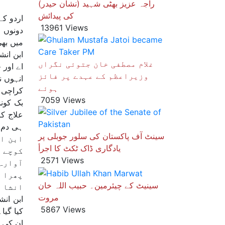
راجہ عزیز بھٹی شہید (نشان حیدر)
کی پیدائش
اردو کے
13961 Views
دونوں 
میں بھی
غلام مصطفی خان جتوئی نگراں
اے اور 
وزیراعظم کے عہدے پر فائز
ہوئے
7059 Views
بک کونس
علاج کر
ہی دم ل
سینٹ آف پاکستان کی سلور جوبلی پر
ابن ان
یادگاری ڈاک ٹکٹ کا اجرأ
کوچے م
2571 Views
آوارہ
پھرا م
سینیٹ کے چیئرمین۔ حبیب اللہ خان
انشا ج
مروت
5867 Views
کیا گیا۔
ان کی وفات بعد 23 مارچ 1978ء کو حکومت پاکستا