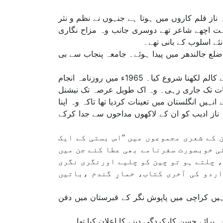
 ناز قلم کاروں میں ہوتا ہے جنہوں نے نظم و نثر
بہت اچھے شاعر تھے دوسری جانب وہ مزاح نگاری
نئے اسلوب کے بانی تھے۔
 خان تھا، وہ 15 جون 1927ء کو موضع تھلہ ضلع جالندھر میں پیدا ہوئے۔ جامعہ پنجاب سے بی
انہوں نے 1960ء میں روزنامہ امروز کراچی میں درویش دمشقی کے نام سے کالم لکھنا شروع کیا۔ 1965ء میں روزنامہ انجام
ان کی وفات تک جاری رہی۔ وہ اک طویل عرصہ تک نیشنل
ہیں انگلستان میں تعینات کردیا تھا تاکہ وہ اپنا
ناز ادیب کو ان کے لاکھوں مداحوں سے جدا کرکے
ان کے شعری مجموعوں میں ’’اس بستی کے ایک
کئی خوبصورت سفرنامے بھی عطا کئے جن میں
، چلتے ہو تو چین کو چلیے اورنگری نگری
ردو کی آخری کتاب، خمارِ گندم ،باتیں
پتال میں ہوا اور انہیں کراچی میں پاپوش نگر کے قبرستان میں دفن